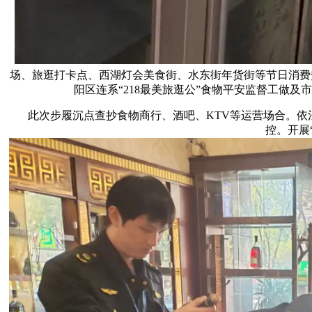
场、旅逛打卡点、西湖灯会美食街、水东街年货街等节日消费热
阳区连系“218最美旅逛公”食物平安监督工做
此次步履沉点查抄食物商行、酒吧、KTV等运营场合。依法
控。开展