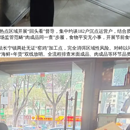
点区域开展“回头看”督导，集中约谈182户沉点运营户，结合
及市场监管范畴“肉成品同一查”步履，食物平安无小事，开展节前
长宁镇两处无证“窑鸡”加工点，完全消弭区域性风险。对峙以
“海鲜+年货”双线放哨。全流程排查米面成品、肉成品等环节品