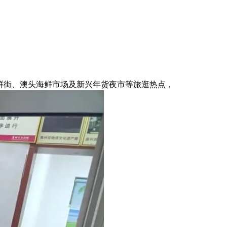
鲜街、澳头海鲜市场及新兴年货夜市等旅逛热点，