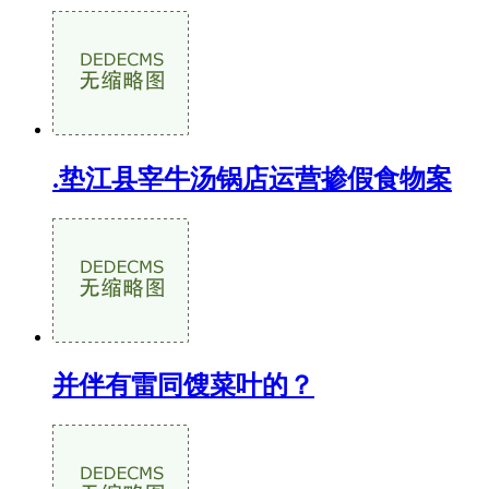
.垫江县宰牛汤锅店运营掺假食物案
并伴有雷同馊菜叶的？