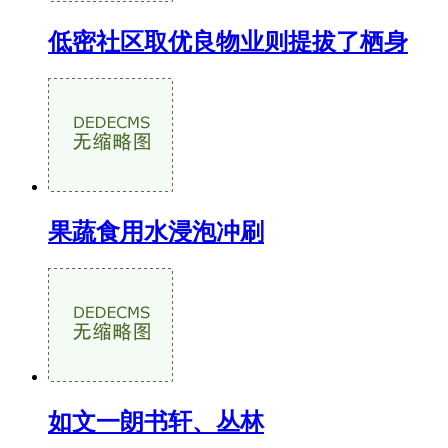
低密社区取优良物业则提拔了栖身
果蔬食用水浸泡冲刷
如文一朗书轩、丛林