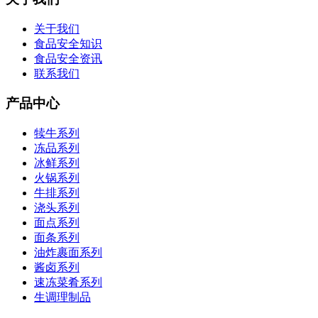
关于我们
食品安全知识
食品安全资讯
联系我们
产品中心
犊牛系列
冻品系列
冰鲜系列
火锅系列
牛排系列
浇头系列
面点系列
面条系列
油炸裹面系列
酱卤系列
速冻菜肴系列
生调理制品