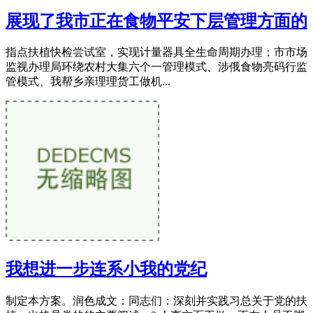
展现了我市正在食物平安下层管理方面的
指点扶植快检尝试室，实现计量器具全生命周期办理；市市场
监视办理局环绕农村大集六个一管理模式、涉俄食物亮码行监
管模式、我帮乡亲理理货工做机...
我想进一步连系小我的党纪
制定本方案。润色成文：同志们：深刻并实践习总关于党的扶