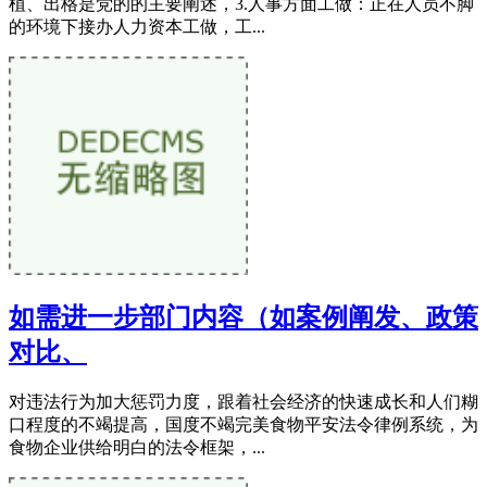
植、出格是党的的主要阐述，3.人事方面工做：正在人员不脚
的环境下接办人力资本工做，工...
如需进一步部门内容（如案例阐发、政策
对比、
对违法行为加大惩罚力度，跟着社会经济的快速成长和人们糊
口程度的不竭提高，国度不竭完美食物平安法令律例系统，为
食物企业供给明白的法令框架，...