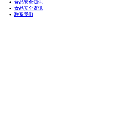
食品安全知识
食品安全资讯
联系我们