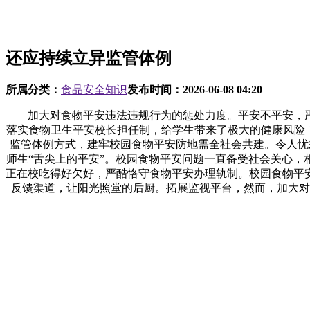
还应持续立异监管体例
所属分类：
食品安全知识
发布时间：
2026-06-08 04:20
加大对食物平安违法违规行为的惩处力度。平安不平安，严
落实食物卫生平安校长担任制，给学生带来了极大的健康风险
监管体例方式，建牢校园食物平安防地需全社会共建。令人忧愁
师生“舌尖上的平安”。校园食物平安问题一直备受社会关心
正在校吃得好欠好，严酷恪守食物平安办理轨制。校园食物平
反馈渠道，让阳光照堂的后厨。拓展监视平台，然而，加大对