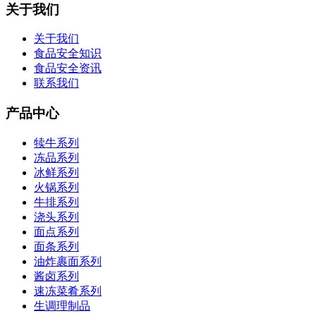
关于我们
关于我们
食品安全知识
食品安全资讯
联系我们
产品中心
犊牛系列
冻品系列
冰鲜系列
火锅系列
牛排系列
浇头系列
面点系列
面条系列
油炸裹面系列
酱卤系列
速冻菜肴系列
生调理制品