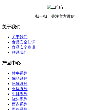
扫一扫，关注官方微信
关于我们
关于我们
食品安全知识
食品安全资讯
联系我们
产品中心
犊牛系列
冻品系列
冰鲜系列
火锅系列
牛排系列
浇头系列
面点系列
面条系列