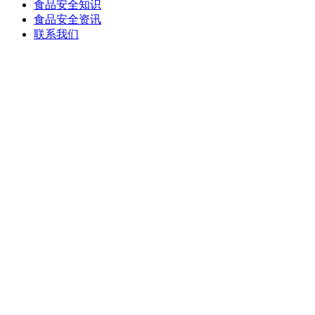
食品安全知识
食品安全资讯
联系我们