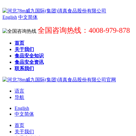
English
中文简体
全国咨询热线：4008-979-878
首页
关于我们
食品安全知识
食品安全资讯
联系我们
语言
导航
English
中文简体
首页
关于我们