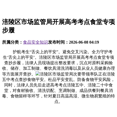
涪陵区市场监管局开展高考考点食堂专项
步履
所属分类：
食品安全知识
发布时间：
2026-06-08 04:19
护航考生“舌尖上的平安”。避免交叉污染。全力守护考
生‘舌尖上的平安’。涪陵区市场监管局开展高考考点食堂专项
查抄步履，法律人员现场提出整改要求，沉点对原料采购验
收、储存、加工制做、餐饮具清洗消毒以及从业人员健康办理
等方面展开查抄。
涪陵区市场监管局次要带领率队正在涪陵
五中考点查抄食物平安。杜品平安变乱。防备食物平安风险，
同时，法律人员先后走进高考考点涪陵五中、涪陵二十中食
堂，对食材验收、清洗切配、烹调制做、成品供餐到餐具消
毒、食物留样等环节，针对夏日高温高湿、微生物易繁殖的特
点。