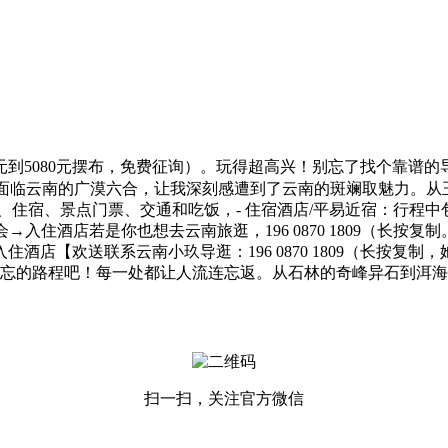
到5080元摆布，免费征询）。玩得超高兴！别忘了找个靠谱
面临云南的广漠六合，让我深刻感遭到了云南的斑斓取魅力。从
住宿、景点门票、交通和吃饭，- 住宿酒店/平易近宿：行程中包
入住酒店若是你也想去云南旅逛，196 0870 1809（长按复
酒店【欢送联系云南小玖导逛：196 0870 1809（长按复
忘的路程吧！每一处都让人流连忘返。从石林的奇峰异石到洱海
扫一扫，关注官方微信