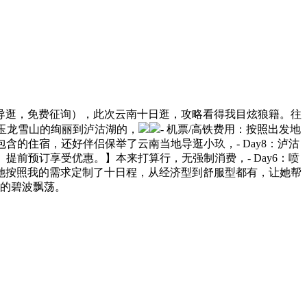
的导逛，免费征询），此次云南十日逛，攻略看得我目炫狼籍。往
玉龙雪山的绚丽到泸沽湖的，
- 机票/高铁费用：按照出发地
含的住宿，还好伴侣保举了云南当地导逛小玖，- Day8：泸沽
制。提前预订享受优惠。】本来打算行，无强制消费，- Day6：喷
制，她按照我的需求定制了十日程，从经济型到舒服型都有，让她帮
的碧波飘荡。