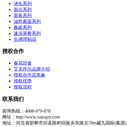
浇头系列
面点系列
面条系列
油炸裹面系列
酱卤系列
速冻菜肴系列
生调理制品
授权合作
春花邱食
艾克拜尔品牌介绍
授权合作店形象
授权优势
授权流程
联系我们
咨询热线：4008-979-878
网址：http://www.xiaoqzy.com
地址：河北省邯郸市邱县陈村回族乡东路北78m威九国际(集团