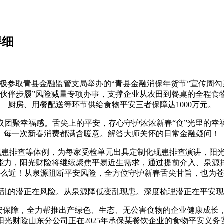
得细
极参取青县金融监管支局举办的“青县金融消保年货节”宣传周勾
“伙伴步履”风险减量专项办事，支撑企业从农田到餐桌的全程食
厨房、用餐配送等环节供给食物平安三者保障达1000万元。
聚幸福感。舌尖上的平安，存心守护浓浓新春“食”光里的幸
每一次新春消费都满含暖意。解答大师关怀的日常金融疑问！
患排查等体例，为每家受检单元出具定制化现患排查演讲，阳
能力，阳光财险将继续聚焦平易近生需求，通过提前介入、泉源
么近！从泉源阻断平安风险，全方位守护新春舌尖甘旨，也为苍
的潜正在风险。从泉源降低变乱现患。深度梳理潜正在平安现
安保障，全力帮推出产绿色、生态、无公害食物的企业健康成长
光财险山东分公司正在2025年承保某餐饮企业的食物平安义务