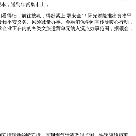
根本，送到年货集市上，
看得细，前往搜狐，得赶紧上‘双安全’！阳光财险推出食物平
过食物平安义务、风险减量办事、金融消保学问宣传等暖心行动，
餐饮企业正在内的各类文旅运营单元纳入沉点办事范围，据领会，
测安拆联动的断安拆，实现燃气泄露及时监测、快速隔绝距离。