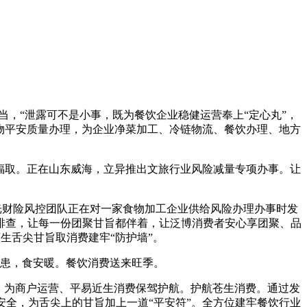
当，“泄露可不是小事，既为餐饮企业稳健运营奉上“定心丸”，
物平安质量办理，为企业净菜加工、冷链物流、餐饮办理、地方
福取。正在山东威海，立异推出文旅行业风险减量专项办事。让
光财险风控团队正在对一家食物加工企业供给风险办理办事时发
排查，让每一份团聚甘旨都伴着，让泛博消费者安心享团聚、品
生舌尖甘旨取消费建牢“防护墙”。
患，食安暖。餐饮消费送来旺季。
，为商户运营、平易近生消费保驾护航。护航苍生消费。通过发
安全，为舌尖上的甘旨加上一道“平安符”。全方位建牢餐饮行业