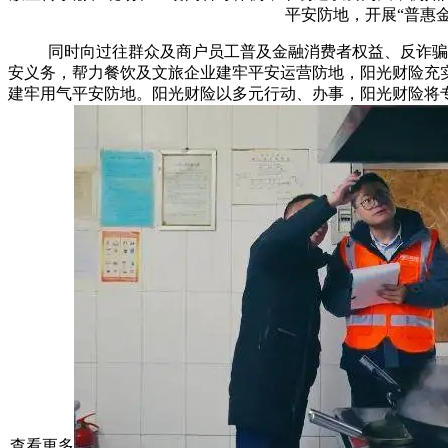
平安防地，开展“普惠
同时向过往群众及商户员工普及金融消费者权益、反诈骗、安
安义务，帮力餐饮及文旅企业建牢平安运营防地，阳光财险充实
建牢用气平安防地。阳光财险以多元行动、办事，阳光财险将专
查看更多