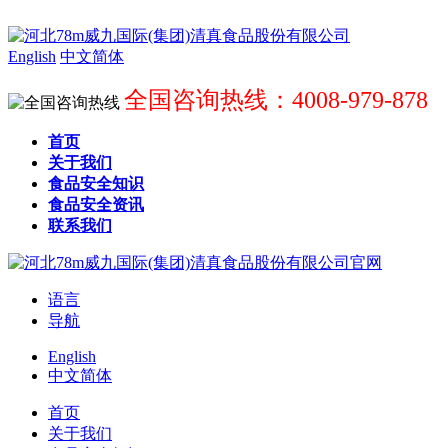
English
中文简体
全国咨询热线：4008-979-878
首页
关于我们
食品安全知识
食品安全资讯
联系我们
语言
导航
English
中文简体
首页
关于我们