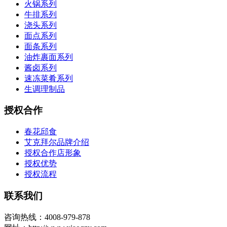
火锅系列
牛排系列
浇头系列
面点系列
面条系列
油炸裹面系列
酱卤系列
速冻菜肴系列
生调理制品
授权合作
春花邱食
艾克拜尔品牌介绍
授权合作店形象
授权优势
授权流程
联系我们
咨询热线：4008-979-878