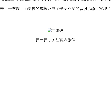
，一季度，为学校的成长营制了平安不变的认识形态。实现了
扫一扫，关注官方微信