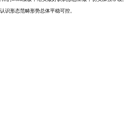
认识形态范畴形势总体平稳可控。