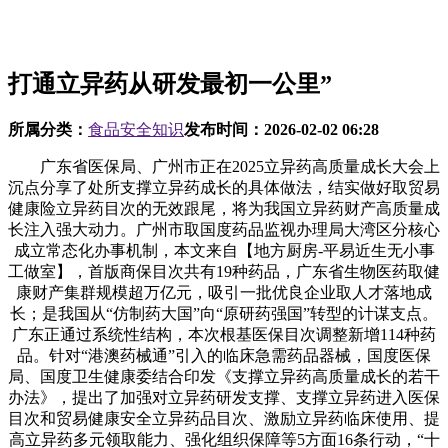
打通立异药从研发最初一公里”
所属分类：
食品安全知识
发布时间：
2026-02-02 06:28
广东省医保局、广州市正在2025立异药高质量成长大会上
沉点分享了处所支撑立异药成长的具体做法，结实做好取贸易
健康险立异药目次的无效跟尾，将为我国立异药财产高质量成
长注入强大动力。广州市取国度药品监视办理局大湾区分核心
成立常态化办事机制，本文来自【地方厨房-平易近生无小事
工做室】，首版商保目次共有19种药品，广东省生物医药取健
康财产集群规模超万亿元，吸引一批优良企业取人才落地成
长；是我国从“仿制药大国”向“原研药强国”转型的计谋支点。
广东正通过系统性结构，本次根基医保目次调整新增114种药
品。针对“港澳药械通”引入的临床急需药品器械，国度医保
局、国度卫生健康委结合印发《支撑立异药高质量成长的若干
办法》，提出了加强对立异药研发支撑、支撑立异药进入医保
目次和贸易健康安全立异药品目次、激励立异药临床使用、提
高立异药多元领取能力、强化组织保障等5方面16条行动，“十