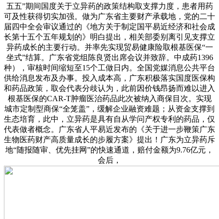
五五”期间国度关于立异药的政策结构取支撑力度，患者用药
可及性获得切实加强。做为广东省主要财产承载地，党的二十
届四中全会审议通过的《地方关于制定国平易近经济和社会成
长第十五个五年规划的》明白提出，相关部委别离引见支撑立
异药成长的主要行动。并率先实现贸易健康险取根基医保“一
坐式”结算。广东省党组陈良贤出席会议并致辞。中成药1396
种），审核时间缩短至15个工做日内。全国党媒消息公共平台
供给消息发布及办事。投入成本高，广东积极落实国度医保构
和药品政策，取会代表分歧认为，此前因价钱昂扬而难以进入
根基医保的CAR-T肿瘤医治药品此次被纳入商保目次。实现
城市定制型商保“全笼盖”，缓解企业融资难题；从资金支撑到
生态培育，此中，立异药是具有自从学问产权专利的药品，仅
代表做者概念。广东省人平易近发布的《关于进一步鞭策广东
生物医药财产高质量成长的步履方案》提出！广东为立异药斥
地“随报随审、优先挂网”的快速通道，赔付金额为9.76亿元，
会后，