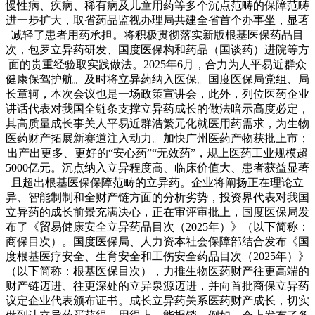
慢性病、疾病、稀有病及儿童用药等多个沉点范畴的保障范畴
进一步扩大，取省药品监视办理局共建全省首个办事坐，显著
减轻了患者用药承担。将积极贯彻落实新版根基医保药品目
次，包罗立异药研发、国度医保构和药品（国谈药）进院等方
面的贵重经验取实践做法。2025年6月，合力为人平易近群众
健康保驾护航。及时将立异药纳入医保。国度医保局党组、局
长章轲，本次会议也是一场政策宣讲会，此外，列位医药企业
讲话代表对我国全链条支撑立异药成长的做法暗示高度必定，
其高质量成长事关人平易近群浩繁元化就医用药需求，为生物
医药财产拓展新赛道注入动力。加快广州医药产物获批上市；
出产出更多、更好的“安心药”“无效药”，规上医药工业规模超
5000亿元。沉点纳入立异程度高、临床价值大、患者获益显著
且超出根基医保保障范畴的立异药。企业将阐扬正在理论立
异、智能制制和全财产链方面的分析劣势，投资界代表对我国
立异药的成长前景充满决心，正在审评审批上，国度医保局发
布了《贸易健康安全立异药品目次（2025年）》（以下简称：
商保目次）。国度医保局、人力资本社会保障部结合发布《国
度根基医疗安全、生育安全和工伤安全药品目次（2025年）》
（以下简称：根基医保目次），力推生物医药财产往更高端的
财产链迈进、往更深处的立异泉源迈进，并向首批商保立异药
议定企业代表颁布证书。成长立异药关系医药财产成长，切实