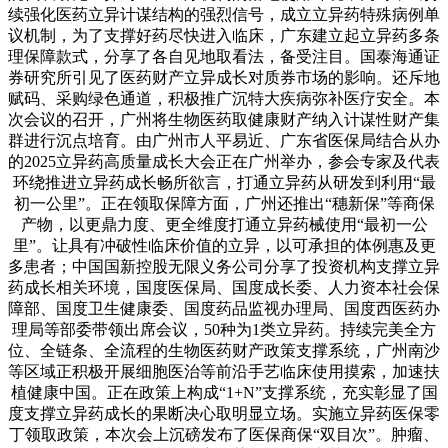
续强化医药立异计谋结构的强烈信号，成立立异药特殊病例单
议机制，为了支撑好药尽快进入临床，广东建立起立异药多条
理保障款式，分享了各自见地取看法，备受注目。国泰海通证
券研究所引见了医药财产立异成长对质券市场的影响。还斥地
赋码、采购绿色通道，积极推广沉特大疾病弥补医疗安全。本
次会议的召开，广州将生物医药取健康财产纳入计谋性财产集
群进行沉点培育。由广州市人平易近、广东省医保局结合从办
的2025立异药高质量成长大会正在广州举办，参会专家及代表
环绕推进立异药成长畅所欲言，打通立异药从研发到利用“最
初一公里”。正在领取保障方面，广州还推出“穗新保”等商保
产物，以更鼎力度、更全维度打通立异药械使用“最初一公
里”。让具有冲破性临床价值的立异，以可承担的体例惠及更
多患者；中国国新控股无限义务公司分享了投资机构支撑立异
药成长相关环境，国度医保局、国度成长委、人力资本社会保
障部、国度卫生健康委、国度药品监视办理局、国度西医药办
理局等部委带领出席会议，50种为1类立异药。持续完美全方
位、全链条、全流程的生物医药财产政策支撑系统，广州南沙
等区域正积极开展细胞医治等前沿手艺临床使用摸索，加速扶
植健康中国。正在政策上构成“1+N”支撑系统，充实彰显了国
度支撑立异药成长的果断决心取明显立场。实施立异药医保零
丁领取政策，本次会上沉磅发布了医保商保“双目次”。肿瘤、