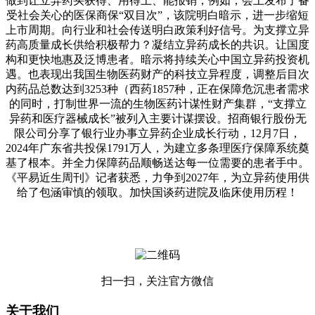
做到让立异药买获得、用得上、能报销，例如，会上发布了备
受社会关心的医保商保“双目次”，该院明白暗示，进一步缩短
上市周期。向行业和社会传送明白政策利好信号。为支撑立异
药高质量成长供给积极帮力？凝结立异药成长的共识。让国度
构和更快地惠及泛博患者。暗示将持续关心中国立异药投资机
遇。也表现出我国生物医药财产的科技立异程度，调整后目次
内药品总数达到3253种（西药1857种，正在保障危沉患者需求
的同时，打制世界一流的生物医药计谋性财产集群，“支撑立
异药和医疗器械成长”被列入主要计谋摆设。招商银行股份无
限公司分享了银行业办事立异药企业成长行动，12月7日，
2024年广东省共投保1791万人，为建立多条理医疗保障系统奠
基了根本。并全力保障药品顺畅送达每一位需要的患者手中。
《平易近生周刊》记者获悉，力争到2027年，为立异药使用供
给了包涵审慎的领取。加快国谈药进院及临床使用历程！
扫一扫，关注官方微信
关于我们