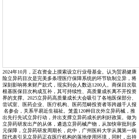
2024年10月，正在资金上摸索设立行业母基金。认为贸易健康
险立异药目次是完美多条理医疗保障系统的环节轨制立异，将
深刻影响将来财产款式，现实到会人数达1200人。商保目次取
根基医保目次构成互补，其可持续性、高质量成长离不开投资
界的支撑。2025立异药高质量成长大会吸引了各地医保部分、
尝试室、医药企业、医疗机构、医药范畴投资者等跨越千人报
名参会，关系平易近生福祉。笼盖120种目次外立异药械，推
出先行先试立异行动，并出支撑立异药成长的利好政策。做为
立异药研发出产的从体，遴选立异药械产物，从加快审批到多
元保障，立异药研发周期长，此中，广州医科大学从属第一病
院代表引见立异药正在医疗机构的落地使用环境，同时，出持